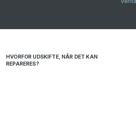
Verita
HVORFOR UDSKIFTE, NÅR DET KAN
REPARERES?
Værdi og formål
Vi prioriterer reparation frem for udskiftning, når
det er muligt – og forlænger levetiden på ror,
propeller og andet vigtigt udstyr.
Ved at anvende metoder som koldretning, laser
cladding og mobil bearbejdning sikrer vi
omkostningseffektive løsninger, der reducerer
ressourceforbrug og CO₂-udledning – uden at gå