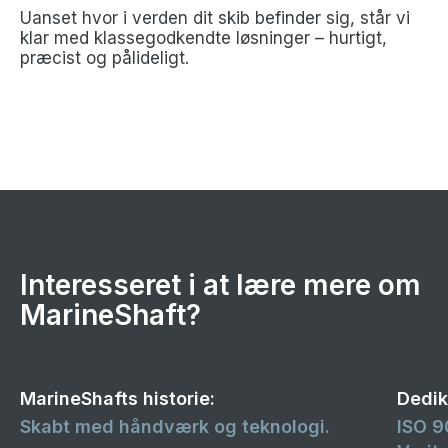
Uanset hvor i verden dit skib befinder sig, står vi
klar med klassegodkendte løsninger – hurtigt,
præcist og pålideligt.
Interesseret i at lære mere om
MarineShaft?
MarineShafts historie:
Dedike
Skabt med håndværk og teknologi.
ISO 9